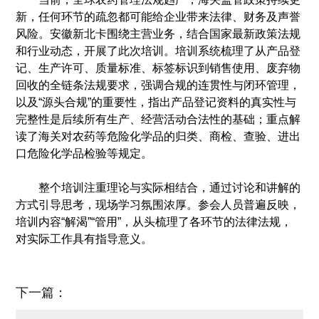
核心价值观
新，任何环节的疏忽都可能给企业带来法律、财务及声誉
风险。安徽新北卡围绕主营业务，结合国家最新政策法规
发展历程
和行业动态，开展了此次培训。培训系统梳理了从产品登
董事长致辞
记、生产许可、质量标准、标签标识到销售使用、废弃物
回收的全链条法规要求，强调合规的连贯性与闭环管理，
产品中心
以及“源头合规”的重要性，指出产品登记资料的真实性与
完整性是后续所有生产、经营活动合法性的基础；重点解
原料药
读了海关对农药等危险化学品的归类、商检、查验、进出
口危险化学品检验等规定。
医药中间体
整个培训注重理论与实际相结合，通过讨论和讲解的
农药原料药
方式引导思考，现场学习氛围浓厚。参会人员普遍反映，
培训内容“解渴”“管用”，从头梳理了各环节的法律法规，
生产研发
对实际工作具有指导意义。
技术研发
下一篇：
生产基地